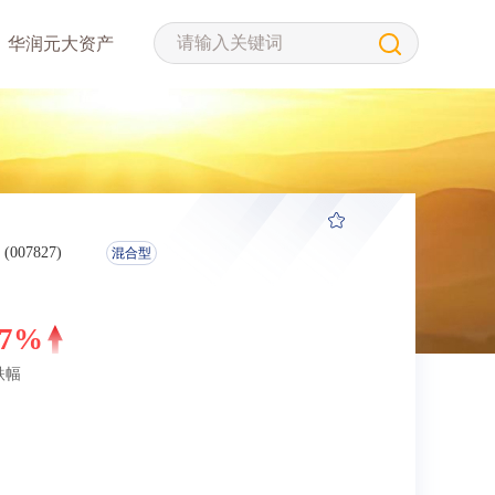
华润元大资产
(007827)
混合型
47%
跌幅